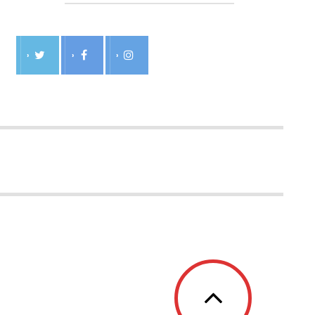
›
›
›