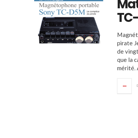
Mat
TC
Magnéto
pirate J
de vingt
que la c
mérité. 