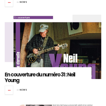
in
NEWS
En couverture du numéro 31 : Neil
Young
in
NEWS