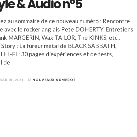
yle & Audio n°5
ez au sommaire de ce nouveau numéro : Rencontre
ve avec le rocker anglais Pete DOHERTY, Entretiens
ank MARGERIN, Wax TAILOR, The KINKS, etc.,
 Story : La fureur métal de BLACK SABBATH,
 HI-FI : 30 pages d’expériences et de tests,
l de
MAR 01, 2021
in
NOUVEAUX NUMÉROS