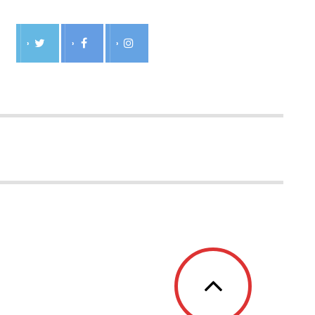
›
›
›