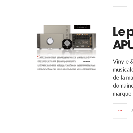
Le 
AP
Vinyle 
musicale
de la m
domaine 
marque