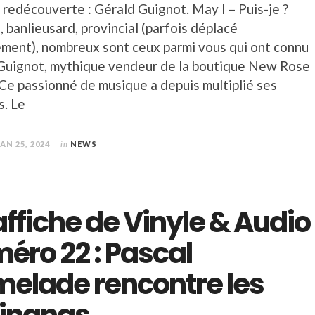
 redécouverte : Gérald Guignot. May I – Puis-je ?
, banlieusard, provincial (parfois déplacé
ement), nombreux sont ceux parmi vous qui ont connu
Guignot, mythique vendeur de la boutique New Rose
 Ce passionné de musique a depuis multiplié ses
s. Le
JAN 25, 2024
in
NEWS
’affiche de Vinyle & Audio
éro 22 : Pascal
elade rencontre les