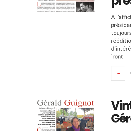
pre
A l’affi
préside
toujour
rééditio
d’intérê
iront
Vin
Gér