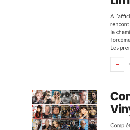
Lim
A l’aff
rencont
le chem
forcémen
Les prem
Com
Vin
Complét