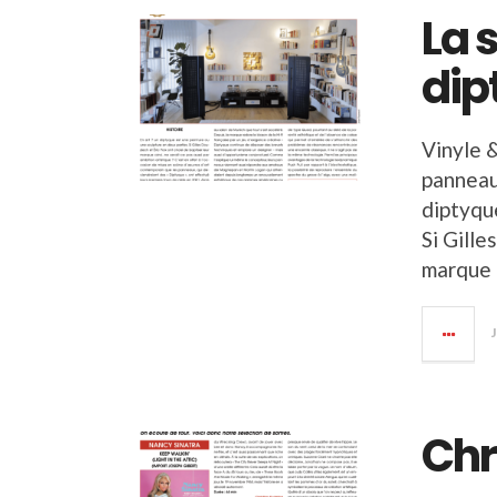
La 
dip
Vinyle 
panneaux
diptyqu
Si Gille
marque a
Chr