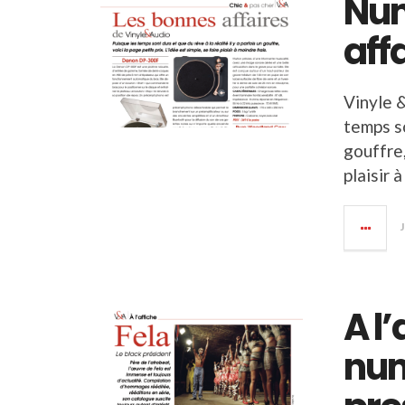
Num
aff
Vinyle &
temps so
gouffre,
plaisir 
A l
num