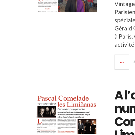
Vintage
Parisien
spécial
Gérald 
à Paris.
activité
A l
num
Com