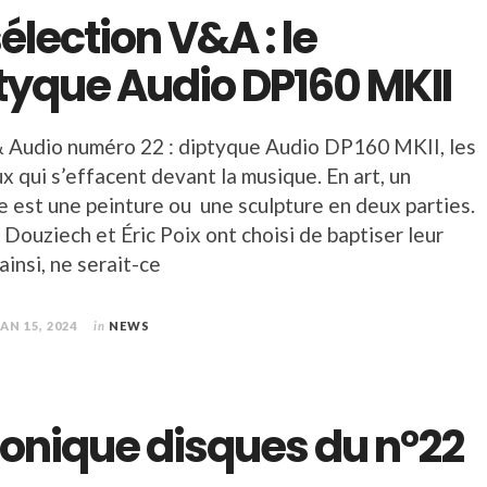
sélection V&A : le
tyque Audio DP160 MKII
& Audio numéro 22 : diptyque Audio DP160 MKII, les
 qui s’effacent devant la musique. En art, un
e est une peinture ou une sculpture en deux parties.
s Douziech et Éric Poix ont choisi de baptiser leur
insi, ne serait-ce
JAN 15, 2024
in
NEWS
onique disques du n°22