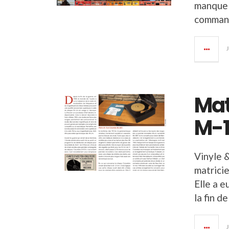
manque 
command
Mat
M-
Vinyle &
matricie
Elle a e
la fin d