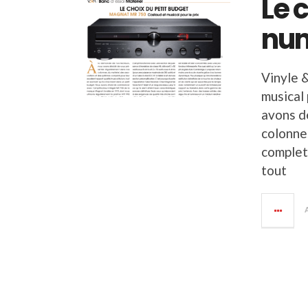
Le 
num
Vinyle 
musical 
avons d
colonne
complets
tout