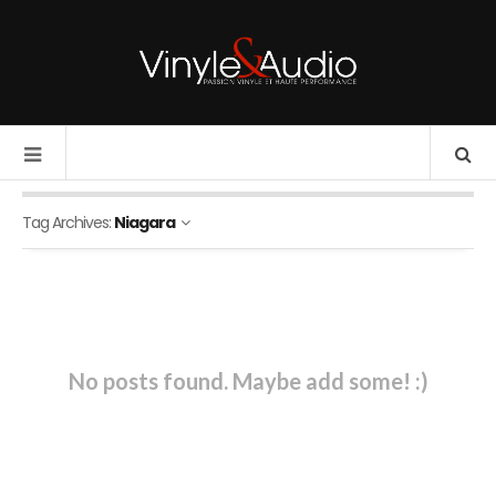
Tag Archives:
Niagara
No posts found. Maybe add some! :)