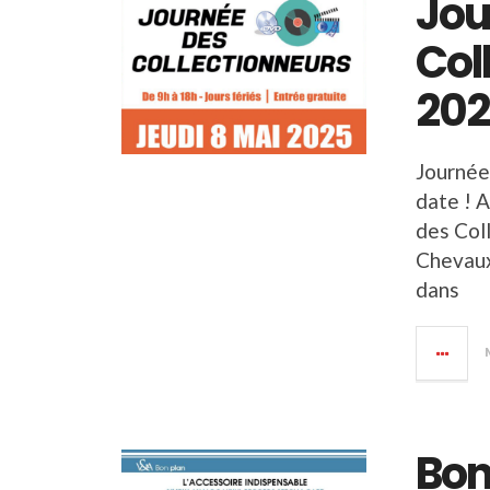
Jou
Col
20
Journée
date ! A
des Col
Chevaux
dans
Bon