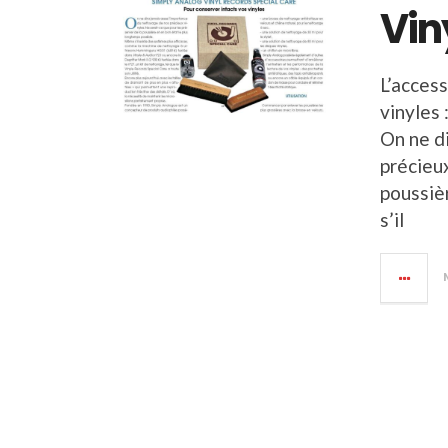
Vin
L’acces
vinyle
On ne d
précieux
poussiè
s’il