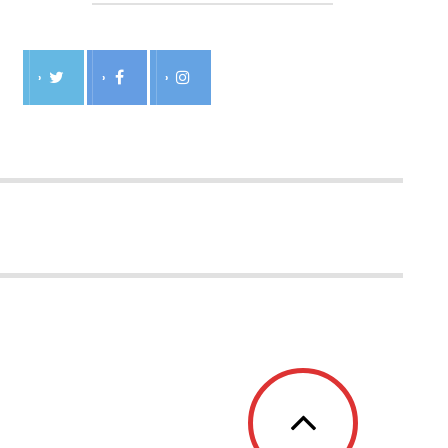
›
›
›