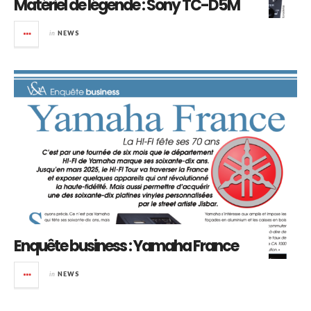
Matériel de légende : Sony TC-D5M
in
NEWS
Enquête business : Yamaha France
in
NEWS