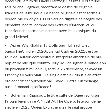
découvrir le film de David Hertzog Dessites, Il était une
fois Michel Legrand, racontant le destin de ce génie
français de la musique. La bande originale est désormais
disponible en vinyle, CD et version digitale et intègre des
éléments inédits, comme des extraits d’interviews, qui
fonctionnent harmonieusement avec les classiques du
grand Michel.
Après Wiz Khalifa, Ty Dolla $ign, Lil Yachty et
SuecoTheChild en 2020 puis Kid Cudi en 2022, c’est au
tour de l’auteur-compositeur-interprète américain de hip-
hop et de musique country Jelly Roll de signer la bande-son
du prochain film Sonic 3, sorti le 25 décembre, et avec un
Frenchy s’il vous plaît ! Le single officiel Run It a en effet
été coécrit et coproduit par David Guetta. Un mélange
aussi étonnant qu’efficace !
Bohemian Rhapsody, le titre culte de Queen sorti sur
l’album légendaire A Night At The Opera, fête son demi-
siècle en 2025. Queen Extravaganza, le seul groupe