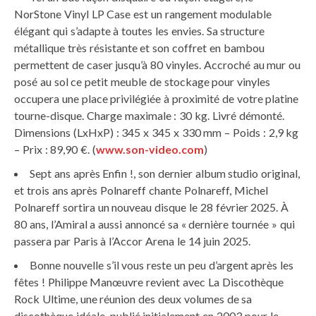
NorStone Vinyl LP Case est un rangement modulable
élégant qui s’adapte à toutes les envies. Sa structure
métallique très résistante et son coffret en bambou
permettent de caser jusqu’à 80 vinyles. Accroché au mur ou
posé au sol ce petit meuble de stockage pour vinyles
occupera une place privilégiée à proximité de votre platine
tourne-disque. Charge maximale : 30 kg. Livré démonté.
Dimensions (LxHxP) : 345 x 345 x 330 mm – Poids : 2,9 kg
– Prix : 89,90 €. (
www.son-video.com
)
Sept ans après Enfin !, son dernier album studio original,
et trois ans après Polnareff chante Polnareff, Michel
Polnareff sortira un nouveau disque le 28 février 2025. À
80 ans, l’Amiral a aussi annoncé sa « dernière tournée » qui
passera par Paris à l’Accor Arena le 14 juin 2025.
Bonne nouvelle s’il vous reste un peu d’argent après les
fêtes ! Philippe Manœuvre revient avec La Discothèque
Rock Ultime, une réunion des deux volumes de sa
discothèque idéale, publié initialement en 2003 pour le