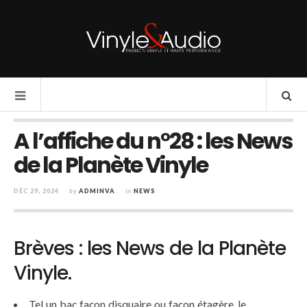
A l’affiche du n°28 : les News
de la Planète Vinyle
DÉC 29, 2024
by
ADMINVA
in
NEWS
Brèves : les News de la Planète
Vinyle.
Tel un bac façon disquaire ou façon étagère, le