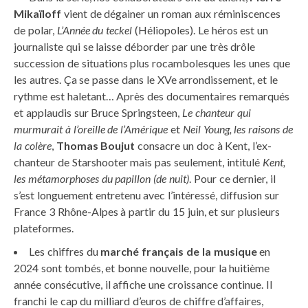
Mikaïloff
vient de dégainer un roman aux réminiscences
de polar,
L’Année du teckel
(Héliopoles). Le héros est un
journaliste qui se laisse déborder par une très drôle
succession de situations plus rocambolesques les unes que
les autres. Ça se passe dans le XVe arrondissement, et le
rythme est haletant… Après des documentaires remarqués
et applaudis sur Bruce Springsteen,
Le chanteur qui
murmurait à l’oreille de l’Amérique
et
Neil Young, les raisons de
la colère
,
Thomas Boujut
consacre un doc à Kent, l’ex-
chanteur de Starshooter mais pas seulement, intitulé
Kent,
les métamorphoses du papillon (de nuit)
. Pour ce dernier, il
s’est longuement entretenu avec l’intéressé, diffusion sur
France 3 Rhône-Alpes à partir du 15 juin, et sur plusieurs
plateformes.
Les chiffres du
marché français de la mu
sique
en
2024 sont tombés, et bonne nouvelle, pour la huitième
année consécutive, il affiche une croissance continue. Il
franchi le cap du milliard d’euros de chiffre d’affaires,