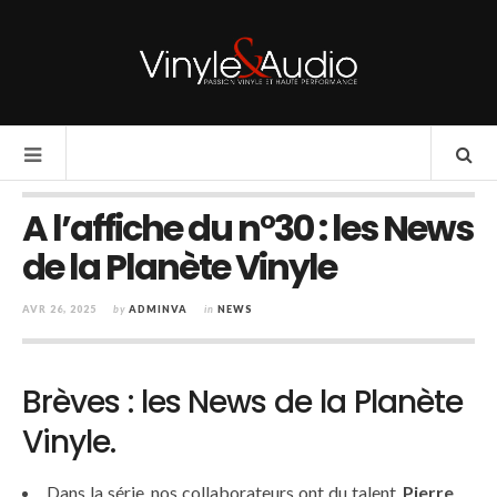
A l’affiche du n°30 : les News
de la Planète Vinyle
AVR 26, 2025
by
ADMINVA
in
NEWS
Brèves : les News de la Planète
Vinyle.
Dans la série, nos collaborateurs ont du talent,
Pierre