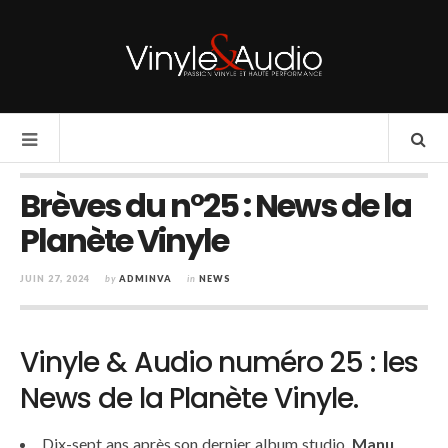
Brèves du n°25 : News de la
Planète Vinyle
JUIN 27, 2024
by
ADMINVA
in
NEWS
Vinyle & Audio numéro 25 : les
News de la Planète Vinyle.
Dix-sept ans après son dernier album studio,
Manu