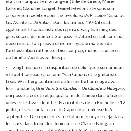
était un compositeur, arrangeur (Juliette Gréco, Marie
Laforêt, Claudine Longet, Jeanette) et artiste sous son
propre nom célèbre pour
Les aventures de Piccolo et Saxo
ou
Les
Aventures de Babar
. Dans les années 1970, il était
également le spécialiste des reprises Easy listening des
gros succès du moment. Son œuvre s’étend en fait sur cinq
décennies et fait preuve d’une incroyable maîtrise de
l’orchestration raffinée et bien sûr pop, même si son nom
de famille s’écrit avec deux p.
Vingt ans après la disparition de celui qu’on surnommait
« le petit taureau », son ami Yvan Cujious et le guitariste
Louis Winsberg continuent de lui rendre hommage avec
leur spectacle,
Une Voix, Six Cordes – De Claude
à Nougaro
,
qui passera cet été et jusqu’à la fin de l’année dans plusieurs
villes et festivals dont Les Francofolies de La Rochelle le 12
juillet, et sera sur la place du Capitole à Toulouse le 6
septembre. De ce projet est né l’album éponyme déjà dans
les bacs dans lequel les deux amis de Claude Nougaro
revisitent son incroyable répertoire, joué plus souvent au