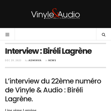
Interview : Biréli Lagrène
DÉC 29, 2023
by
ADMINVA
in
NEWS
L’interview du 22ème numéro
de Vinyle & Audio : Biréli
Lagrène.
Line sème Lagrène