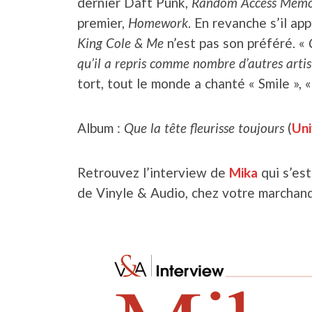
dernier Daft Punk,
Random Access Memo
premier,
Homework
. En revanche s’il a
King Cole & Me
n’est pas son préféré. «
qu’il a repris comme nombre d’autres artist
tort, tout le monde a chanté « Smile », 
Album :
Que la tête fleurisse toujours
(
Uni
Retrouvez l’interview de
Mika
qui s’es
de Vinyle & Audio, chez votre marchand