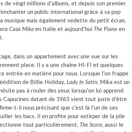
ès de vingt millions d’albums, et depuis son premier
d’enchanter un public international grâce à sa pop
 la musique mais également vedette du petit écran,
sera Casa Mika
en Italie et aujourd’hui
The Piano
en
é.
tage, dans un appartement avec une vue sur les
rennent place. Il y a une chaîne HI-FI et quelques
te entrée en matière pour nous. Lorsque l’on frappe
réédition de Billie Holiday,
Lady In Satin
. Mika est un
hésite pas à rouler des yeux lorsqu’on lui apprend
s Capucines datant de 1963 vient tout juste d’être
irme-t-il nous précisant que c’est là l’un de ses
ler les bacs. Il en profite pour extirper de la pile
fectionne tout particulièrement,
The Score
, aussi le