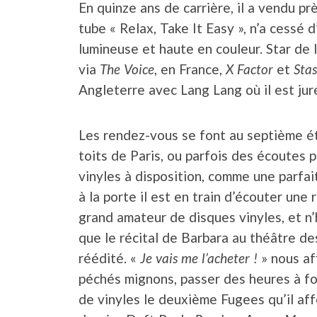
En quinze ans de carrière, il a vendu pr
tube « Relax, Take It Easy », n’a cessé 
lumineuse et haute en couleur. Star de
via
The Voice
, en France,
X Factor
et
Sta
Angleterre avec Lang Lang où il est jur
Les rendez-vous se font au septième é
toits de Paris, ou parfois des écoutes p
vinyles à disposition, comme une parfai
à la porte il est en train d’écouter une 
grand amateur de disques vinyles, et n’
que le récital de Barbara au théâtre de
réédité. «
Je vais me l’acheter !
» nous aff
péchés mignons, passer des heures à fouil
de vinyles le deuxième Fugees qu’il af