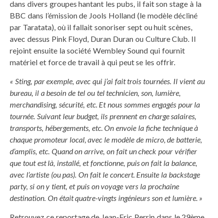
dans divers groupes hantant les pubs, il fait son stage à la
BBC dans l’émission de Jools Holland (le modèle décliné
par Taratata), où il fallait sonoriser sept ou huit scènes,
avec dessus Pink Floyd, Duran Duran ou Culture Club. Il
rejoint ensuite la société Wembley Sound qui fournit
matériel et force de travail à qui peut se les offrir.
« Sting, par exemple, avec qui j’ai fait trois
tournées. Il vient au
bureau, il a besoin de
tel ou tel technicien, son, lumière,
merchan
dising, sécurité, etc. Et nous sommes enga
gés pour la
tournée. Suivant leur budget,
ils prennent en charge salaires,
transports,
hébergements, etc. On envoie la fiche tech
nique à
chaque promoteur local, avec le
modèle de micro, de batterie,
d’amplis, etc.
Quand on arrive, on fait un check pour vé
rifier
que tout est là, installé, et fonctionne,
puis on fait la balance,
avec l’artiste (ou
pas). On fait le concert. Ensuite la backstage
party, si on y tient, et puis on voyage vers la
prochaine
destination. On était quatre-vingts
ingénieurs son et lumière. »
Retrouvez ce reportage de Jean-Eric Perrin dans le 29ème