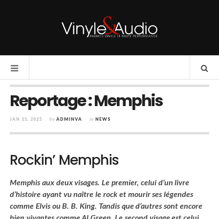
Reportage : Memphis
JAN 11, 2025
by
ADMINVA
in
NEWS
Rockin’ Memphis
Memphis aux deux visages. Le premier, celui d’un
livre
d’histoire ayant vu naître le rock et mourir ses
légendes
comme Elvis ou B. B. King. Tandis que
d’autres sont encore
bien vivantes comme
Al Green. Le second visage est celui