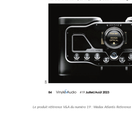
Le produit référence V&A du numéro 19 : Wadax Atlantis Reference