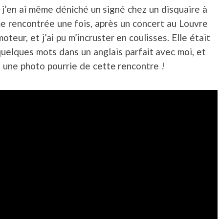
, j’en ai même déniché un signé chez un disquaire à
ême rencontrée une fois, après un concert au Louvre
oteur, et j’ai pu m’incruster en coulisses. Elle était
uelques mots dans un anglais parfait avec moi, et
é une photo pourrie de cette rencontre !